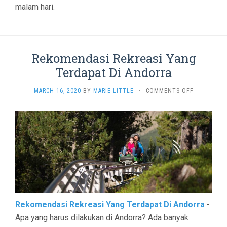
malam hari.
Rekomendasi Rekreasi Yang
Terdapat Di Andorra
ON
MARCH 16, 2020
BY
MARIE LITTLE
·
COMMENTS OFF
REKOMENDA
REKREASI
YANG
TERDAPAT
DI
ANDORRA
Rekomendasi Rekreasi Yang Terdapat Di Andorra
-
Apa yang harus dilakukan di Andorra? Ada banyak