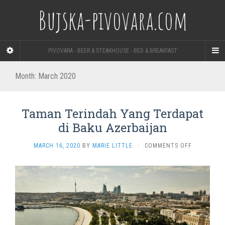
Bujska-pivovara.com
PIVOVARA - BEER & STEAKHOUSE - BED & BREAKFAST
Month:
March 2020
Taman Terindah Yang Terdapat
di Baku Azerbaijan
ON
MARCH 16, 2020
BY
MARIE LITTLE
·
COMMENTS OFF
TAMAN
TERINDAH
YANG
TERDAPAT
DI
BAKU
AZERBAIJA