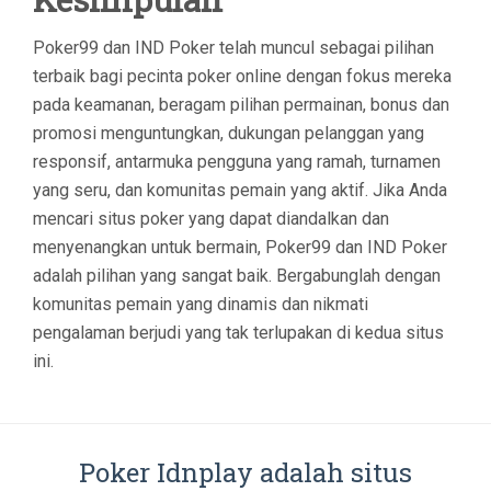
Poker99 dan IND Poker telah muncul sebagai pilihan
terbaik bagi pecinta poker online dengan fokus mereka
pada keamanan, beragam pilihan permainan, bonus dan
promosi menguntungkan, dukungan pelanggan yang
responsif, antarmuka pengguna yang ramah, turnamen
yang seru, dan komunitas pemain yang aktif. Jika Anda
mencari situs poker yang dapat diandalkan dan
menyenangkan untuk bermain, Poker99 dan IND Poker
adalah pilihan yang sangat baik. Bergabunglah dengan
komunitas pemain yang dinamis dan nikmati
pengalaman berjudi yang tak terlupakan di kedua situs
ini.
Poker Idnplay adalah situs