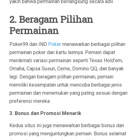
yakin bahwa permainan berlangsung secara adil.
2. Beragam Pilihan
Permainan
Poker99 dan IND
Poker
menawarkan berbagai pilihan
permainan poker dan kartu lainnya. Pemain dapat
menikmati variasi permainan seperti Texas Hold’em,
Omaha, Capsa Susun, Ceme, Domino QQ, dan banyak
lagi. Dengan beragam pilihan permainan, pemain
memiliki kesempatan untuk mencoba berbagai jenis
permainan dan menemukan yang paling sesuai dengan
preferensi mereka.
3. Bonus dan Promosi Menarik
Kedua situs ini juga menawarkan berbagai bonus dan
promosi yang menguntungkan pemain. Bonus selamat