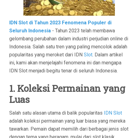
SELURUH
INDONESIA
IDN Slot di Tahun 2023 Fenomena Populer di
Seluruh Indonesia
- Tahun 2023 telah membawa
gelombang perubahan dalam industri perjudian online di
Indonesia. Salah satu tren yang paling mencolok adalah
popularitas yang meroket dari IDN
Slot
. Dalam artikel
ini, kami akan menjelajahi fenomena ini dan mengapa
IDN Slot menjadi begitu tenar di seluruh Indonesia.
1. Koleksi Permainan yang
Luas
Salah satu alasan utama di balik popularitas
IDN Slot
adalah koleksi permainan yang luar biasa yang mereka
tawarkan. Pemain dapat memilih dari berbagai jenis slot
dengan tema yang beragam, mulai dari slot klasik