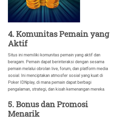
4. Komunitas Pemain yang
Aktif
Situs ini memiliki komunitas pemain yang aktif dan
beragam. Pemain dapat berinteraksi dengan sesama
pemain melalui obrolan live, forum, dan platform media
sosial. Ini menciptakan atmosfer sosial yang kuat di
Poker IDNplay, di mana pemain dapat berbagi
pengalaman, strategi, dan kisah kemenangan mereka.
5. Bonus dan Promosi
Menarik