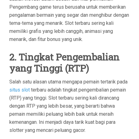
Pengembang game terus berusaha untuk memberikan
pengalaman bermain yang segar dan menghibur dengan
tema-tema yang menarik. Slot terbaru sering kali
memiliki grafis yang lebih canggih, animasi yang
menarik, dan fitur bonus yang unik.
2. Tingkat Pengembalian
yang Tinggi (RTP)
Salah satu alasan utama mengapa pemain tertarik pada
situs slot
terbaru adalah tingkat pengembalian pemain
(RTP) yang tinggi. Slot terbaru sering kali dirancang
dengan RTP yang lebih besar, yang berarti bahwa
pemain memiliki peluang lebih baik untuk meraih
kemenangan. Ini menjadi daya tarik kuat bagi para
slotter yang mencari peluang gacor.