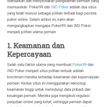
diandalkan dan menyediakan pengalaman bermain yang
memuaskan. Poker99 dan
IND Poker
adalah dua situs
yang telah muncul sebagai pilihan terbaik bagi pecinta
poker online. Dalam artikel ini, kami akan
mengungkapkan mengapa Poker99 dan IND Poker
menjadi pilihan utama pemain.
1. Keamanan dan
Kepercayaan
Salah satu faktor utama yang membuat
Poker99
dan
IND Poker menjadi situs pilihan terbaik adalah
komitmen mereka terhadap keamanan dan kepercayaan
pemain. Kedua situs ini menggunakan teknologi
keamanan tinggi untuk melindungi data pribadi dan
keuangan pemain. Mereka juga mengikuti regulasi
perjudian online yang ketat, sehingga pemain dapat