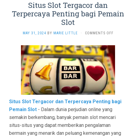
Situs Slot Tergacor dan
Terpercaya Penting bagi Pemain
Slot
ON
MAY 31, 2024
BY
MARIE LITTLE
·
COMMENTS OFF
SITUS
SLOT
TERGACOR
DAN
TERPERCAYA
PENTING
BAGI
PEMAIN
SLOT
Situs Slot Tergacor dan Terpercaya Penting bagi
Pemain Slot
- Dalam dunia perjudian online yang
semakin berkembang, banyak pemain slot mencari
situs-situs yang dapat memberikan pengalaman
bermain yang menarik dan peluang kemenangan yang