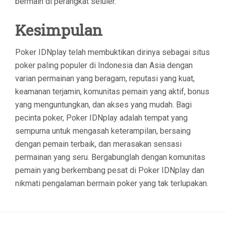
bermain di perangkat seluler.
Kesimpulan
Poker IDNplay telah membuktikan dirinya sebagai situs
poker paling populer di Indonesia dan Asia dengan
varian permainan yang beragam, reputasi yang kuat,
keamanan terjamin, komunitas pemain yang aktif, bonus
yang menguntungkan, dan akses yang mudah. Bagi
pecinta poker, Poker IDNplay adalah tempat yang
sempurna untuk mengasah keterampilan, bersaing
dengan pemain terbaik, dan merasakan sensasi
permainan yang seru. Bergabunglah dengan komunitas
pemain yang berkembang pesat di Poker IDNplay dan
nikmati pengalaman bermain poker yang tak terlupakan.