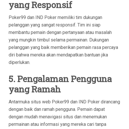
yang Responsif
Poker99 dan IND Poker memiliki tim dukungan
pelanggan yang sangat responsif. Tim ini siap
membantu pemain dengan pertanyaan atau masalah
yang mungkin timbul selama permainan. Dukungan
pelanggan yang baik memberikan pemain rasa percaya
diri bahwa mereka akan mendapatkan bantuan jika
diperlukan.
5. Pengalaman Pengguna
yang Ramah
Antarmuka situs web Poker99 dan IND Poker dirancang
dengan baik dan ramah pengguna. Pemain dapat
dengan mudah menavigasi situs dan menemukan
permainan atau informasi yang mereka cari tanpa