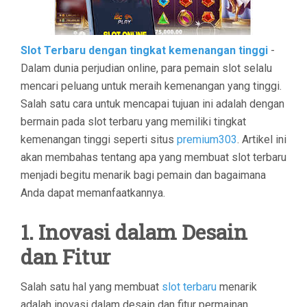
Slot Terbaru dengan tingkat kemenangan tinggi
-
Dalam dunia perjudian online, para pemain slot selalu
mencari peluang untuk meraih kemenangan yang tinggi.
Salah satu cara untuk mencapai tujuan ini adalah dengan
bermain pada slot terbaru yang memiliki tingkat
kemenangan tinggi seperti situs
premium303
. Artikel ini
akan membahas tentang apa yang membuat slot terbaru
menjadi begitu menarik bagi pemain dan bagaimana
Anda dapat memanfaatkannya.
1. Inovasi dalam Desain
dan Fitur
Salah satu hal yang membuat
slot terbaru
menarik
adalah inovasi dalam desain dan fitur permainan.