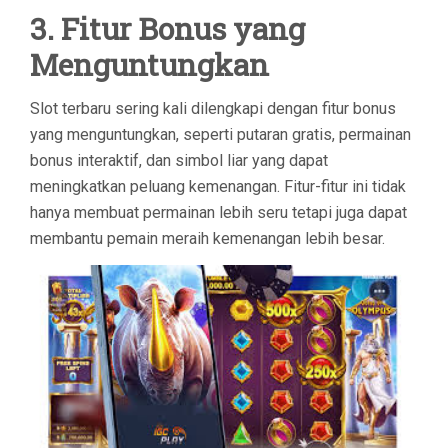
3. Fitur Bonus yang
Menguntungkan
Slot terbaru sering kali dilengkapi dengan fitur bonus
yang menguntungkan, seperti putaran gratis, permainan
bonus interaktif, dan simbol liar yang dapat
meningkatkan peluang kemenangan. Fitur-fitur ini tidak
hanya membuat permainan lebih seru tetapi juga dapat
membantu pemain meraih kemenangan lebih besar.