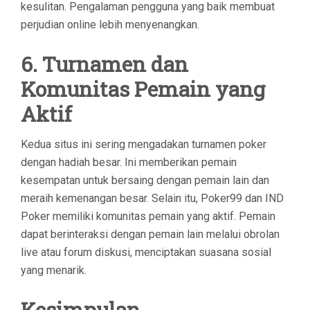
kesulitan. Pengalaman pengguna yang baik membuat
perjudian online lebih menyenangkan.
6. Turnamen dan
Komunitas Pemain yang
Aktif
Kedua situs ini sering mengadakan turnamen poker
dengan hadiah besar. Ini memberikan pemain
kesempatan untuk bersaing dengan pemain lain dan
meraih kemenangan besar. Selain itu, Poker99 dan IND
Poker memiliki komunitas pemain yang aktif. Pemain
dapat berinteraksi dengan pemain lain melalui obrolan
live atau forum diskusi, menciptakan suasana sosial
yang menarik.
Kesimpulan