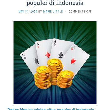
populer di indonesia
ON
MAY 31, 2024
BY
MARIE LITTLE
·
COMMENTS OFF
POKER
IDNPLAY
ADALAH
SITUS
POPULER
DI
INDONESIA
Poker Idnplay adalah situs populer di indonesia
-