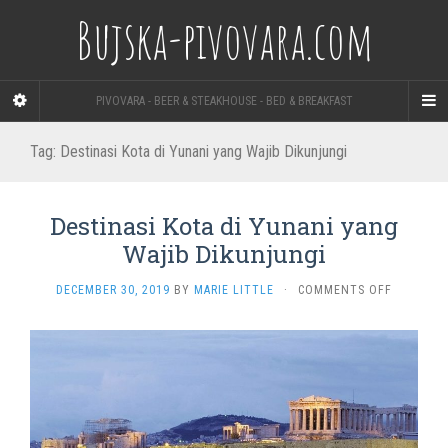
Bujska-pivovara.com
PIVOVARA - BEER & STEAKHOUSE - BED & BREAKFAST
Tag:
Destinasi Kota di Yunani yang Wajib Dikunjungi
Destinasi Kota di Yunani yang
Wajib Dikunjungi
ON
DECEMBER 30, 2019
BY
MARIE LITTLE
·
COMMENTS OFF
DESTINAS
KOTA
DI
YUNANI
YANG
WAJIB
DIKUNJU