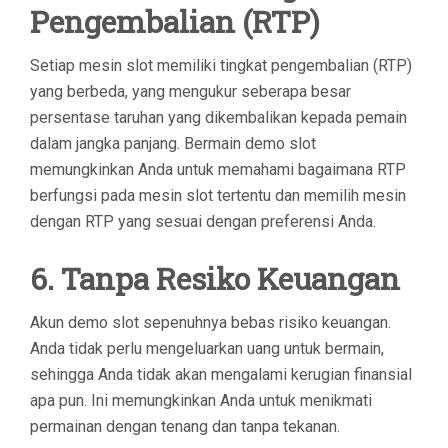
Pengembalian (RTP)
Setiap mesin slot memiliki tingkat pengembalian (RTP)
yang berbeda, yang mengukur seberapa besar
persentase taruhan yang dikembalikan kepada pemain
dalam jangka panjang. Bermain demo slot
memungkinkan Anda untuk memahami bagaimana RTP
berfungsi pada mesin slot tertentu dan memilih mesin
dengan RTP yang sesuai dengan preferensi Anda.
6. Tanpa Resiko Keuangan
Akun demo slot sepenuhnya bebas risiko keuangan.
Anda tidak perlu mengeluarkan uang untuk bermain,
sehingga Anda tidak akan mengalami kerugian finansial
apa pun. Ini memungkinkan Anda untuk menikmati
permainan dengan tenang dan tanpa tekanan.