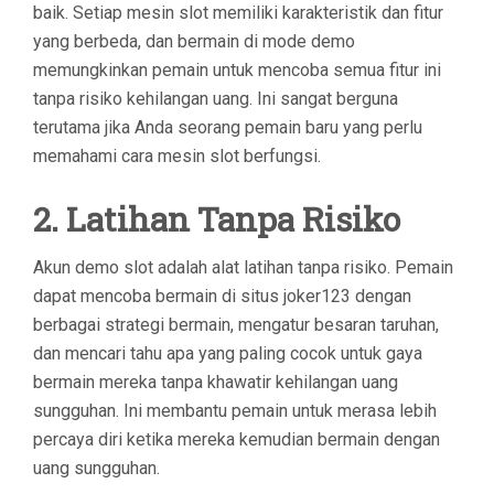
baik. Setiap mesin slot memiliki karakteristik dan fitur
yang berbeda, dan bermain di mode demo
memungkinkan pemain untuk mencoba semua fitur ini
tanpa risiko kehilangan uang. Ini sangat berguna
terutama jika Anda seorang pemain baru yang perlu
memahami cara mesin slot berfungsi.
2. Latihan Tanpa Risiko
Akun demo slot adalah alat latihan tanpa risiko. Pemain
dapat mencoba bermain di situs joker123 dengan
berbagai strategi bermain, mengatur besaran taruhan,
dan mencari tahu apa yang paling cocok untuk gaya
bermain mereka tanpa khawatir kehilangan uang
sungguhan. Ini membantu pemain untuk merasa lebih
percaya diri ketika mereka kemudian bermain dengan
uang sungguhan.