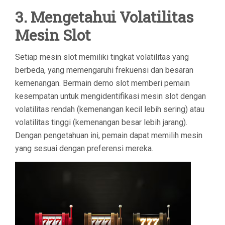
3. Mengetahui Volatilitas
Mesin Slot
Setiap mesin slot memiliki tingkat volatilitas yang
berbeda, yang memengaruhi frekuensi dan besaran
kemenangan. Bermain demo slot memberi pemain
kesempatan untuk mengidentifikasi mesin slot dengan
volatilitas rendah (kemenangan kecil lebih sering) atau
volatilitas tinggi (kemenangan besar lebih jarang).
Dengan pengetahuan ini, pemain dapat memilih mesin
yang sesuai dengan preferensi mereka.