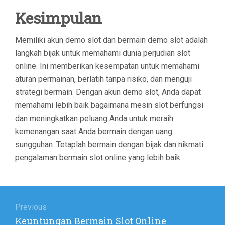
Kesimpulan
Memiliki akun demo slot dan bermain demo slot adalah
langkah bijak untuk memahami dunia perjudian slot
online. Ini memberikan kesempatan untuk memahami
aturan permainan, berlatih tanpa risiko, dan menguji
strategi bermain. Dengan akun demo slot, Anda dapat
memahami lebih baik bagaimana mesin slot berfungsi
dan meningkatkan peluang Anda untuk meraih
kemenangan saat Anda bermain dengan uang
sungguhan. Tetaplah bermain dengan bijak dan nikmati
pengalaman bermain slot online yang lebih baik.
Post
navigation
Previous
Previous
Keuntungan Bermain Slot Online