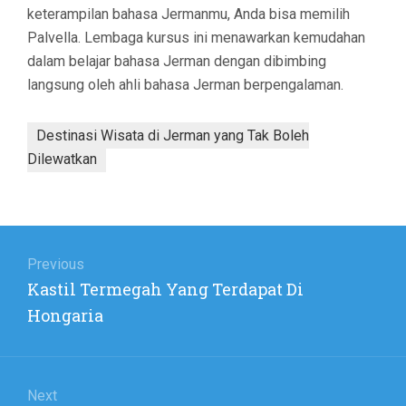
keterampilan bahasa Jermanmu, Anda bisa memilih
Palvella. Lembaga kursus ini menawarkan kemudahan
dalam belajar bahasa Jerman dengan dibimbing
langsung oleh ahli bahasa Jerman berpengalaman.
Destinasi Wisata di Jerman yang Tak Boleh
Dilewatkan
Post
navigation
Previous
Previous
Kastil Termegah Yang Terdapat Di
post:
Hongaria
Next