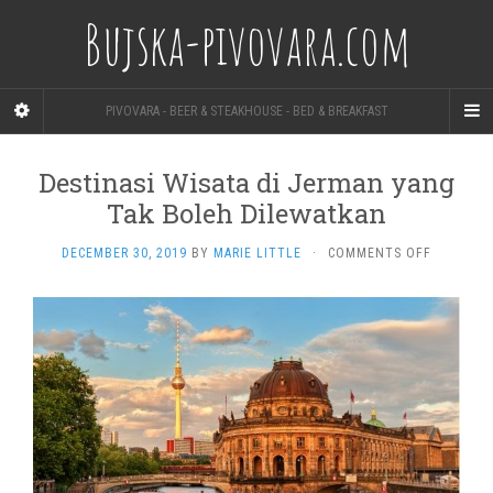
Bujska-pivovara.com
PIVOVARA - BEER & STEAKHOUSE - BED & BREAKFAST
Destinasi Wisata di Jerman yang
Tak Boleh Dilewatkan
ON
DECEMBER 30, 2019
BY
MARIE LITTLE
·
COMMENTS OFF
DESTINAS
WISATA
DI
JERMAN
YANG
TAK
BOLEH
DILEWAT