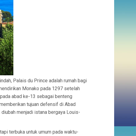
indah, Palais du Prince adalah rumah bagi
, mendirikan Monako pada 1297 setelah
 pada abad ke-13 sebagai benteng
memberikan tujuan defensif di Abad
 diubah menjadi istana bergaya Louis-
tetapi terbuka untuk umum pada waktu-