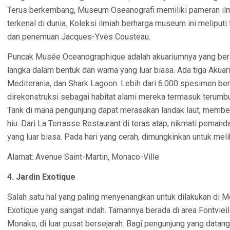
Terus berkembang, Museum Oseanografi memiliki pameran ilm
terkenal di dunia. Koleksi ilmiah berharga museum ini meliputi
dan penemuan Jacques-Yves Cousteau.
Puncak Musée Oceanographique adalah akuariumnya yang beris
langka dalam bentuk dan warna yang luar biasa. Ada tiga Akuar
Mediterania, dan Shark Lagoon. Lebih dari 6.000 spesimen ber
direkonstruksi sebagai habitat alami mereka termasuk terumbu 
Tank di mana pengunjung dapat merasakan landak laut, membel
hiu. Dari La Terrasse Restaurant di teras atap, nikmati pemand
yang luar biasa. Pada hari yang cerah, dimungkinkan untuk melih
Alamat: Avenue Saint-Martin, Monaco-Ville
4. Jardin Exotique
Salah satu hal yang paling menyenangkan untuk dilakukan di 
Exotique yang sangat indah. Tamannya berada di area Fontvieil
Monako, di luar pusat bersejarah. Bagi pengunjung yang datang