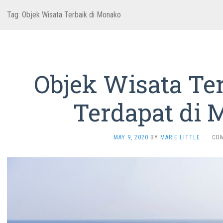
Tag:
Objek Wisata Terbaik di Monako
Objek Wisata Te
Terdapat di
MAY 9, 2020
BY
MARIE LITTLE
·
CO