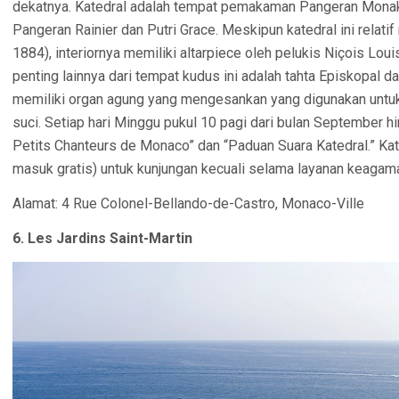
dekatnya. Katedral adalah tempat pemakaman Pangeran Mona
Pangeran Rainier dan Putri Grace. Meskipun katedral ini relat
1884), interiornya memiliki altarpiece oleh pelukis Niçois Loui
penting lainnya dari tempat kudus ini adalah tahta Episkopal dar
memiliki organ agung yang mengesankan yang digunakan untu
suci. Setiap hari Minggu pukul 10 pagi dari bulan September h
Petits Chanteurs de Monaco” dan “Paduan Suara Katedral.” Kate
masuk gratis) untuk kunjungan kecuali selama layanan keagam
Alamat: 4 Rue Colonel-Bellando-de-Castro, Monaco-Ville
6. Les Jardins Saint-Martin