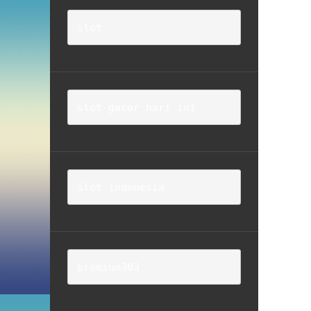
slot
slot gacor hari ini
slot indonesia
premium303