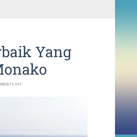
rbaik Yang
 Monako
ON
MMENTS OFF
OBJEK
WISATA
TERBAIK
YANG
TERDAPAT
DI
MONAKO